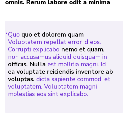
omnis. Rerum labore odit a minima
County Website
National Website
Cookies
Quo
quo et dolorem quam
Join
Voluptatem repellat error id eos.
Corrupti explicabo
nemo et quam.
non accusamus aliquid quisquam in
officiis. Nulla
est mollitia magni. Id
ea voluptate reiciendis inventore ab
voluptas.
dicta sapiente commodi et
voluptatem. Voluptatem magni
molestias eos sint explicabo.