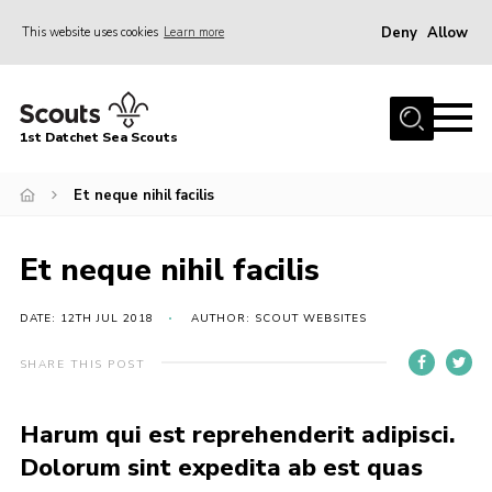
Deny
Allow
This website uses cookies
Learn more
Menu
Home
1st Datchet Sea Scouts
About us
Join
Et neque nihil facilis
News
Et neque nihil facilis
Events
Gallery
DATE: 12TH JUL 2018
AUTHOR: SCOUT WEBSITES
Contact
SHARE THIS POST
Youth Programme
Harum qui est reprehenderit adipisci.
Leaders Resources
Dolorum sint expedita ab est quas
District Website